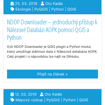
25. 03. 2019
Oto Kaláb
Ekologie
|
PyQGIS
|
Python
|
QGIS
NDOP Downloader – jednoduchý přístup k
Nálezové Databázi AOPK pomocí QGIS a
Python
tl;dr NDOP Downloader je QGIS plugin a Python modul,
který umožňuje stáhnout data z Nálezové databáze AOPK.
Celý projekt i s nápovědou lze najít na GitHubu.
Přejít na článek »
12. 03. 2019
Oto Kaláb
Mapový výstup
|
PyQGIS
|
Python
|
QGIS