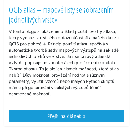
QGIS atlas – mapové listy se zobrazením
jednotlivých vrstev
V tomto blogu si ukážeme příklad použití tvorby atlasu,
který vychází z reálného dotazu účastníka našeho kurzu
QGIS pro pokročilé. Princip použití atlasu spočívá v
automatické tvorbě sady mapových výstupů na základě
jednotlivých prvků ve vrstvě. Jak se takový atlas dá
vytvořit popisujeme v materiálech pro školení (kapitola
Tvorba atlasu). To je ale jen zlomek možností, které atlas
nabízí. Díky možnosti provázání hodnot s různými
parametry, využití vzorců nebo malých Python skriptů,
máme při generování vícelistých výstupů téměř
neomezené možnosti.
Přejít na článek »