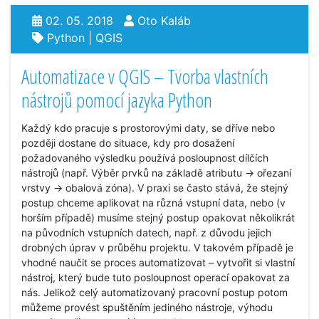
02. 05. 2018
Oto Kaláb
Python
|
QGIS
Automatizace v QGIS – Tvorba vlastních
nástrojů pomocí jazyka Python
Každý kdo pracuje s prostorovými daty, se dříve nebo
později dostane do situace, kdy pro dosažení
požadovaného výsledku používá posloupnost dílčích
nástrojů (např. Výběr prvků na základě atributu -> ořezaní
vrstvy -> obalová zóna). V praxi se často stává, že stejný
postup chceme aplikovat na různá vstupní data, nebo (v
horším případě) musíme stejný postup opakovat několikrát
na původních vstupních datech, např. z důvodu jejich
drobných úprav v průběhu projektu. V takovém případě je
vhodné naučit se proces automatizovat – vytvořit si vlastní
nástroj, který bude tuto posloupnost operací opakovat za
nás. Jelikož celý automatizovaný pracovní postup potom
můžeme provést spuštěním jediného nástroje, výhodu