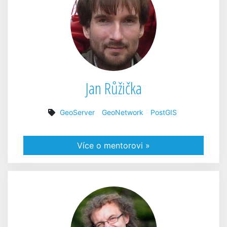
Jan Růžička
GeoServer
GeoNetwork
PostGIS
Více o mentorovi »