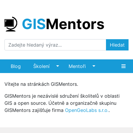
GIS
Mentors
Hledat
Blog
Školení
Mentoři
Homepage
Vítejte na stránkách GISMentors.
GISMentors je nezávislé sdružení školitelů v oblasti
GIS a open source. Účetně a organizačně skupinu
GISMentors zajišťuje firma
OpenGeoLabs s.r.o.
.