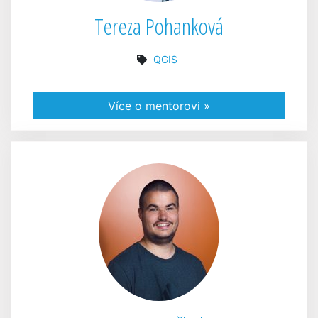
Tereza Pohanková
QGIS
Více o mentorovi »