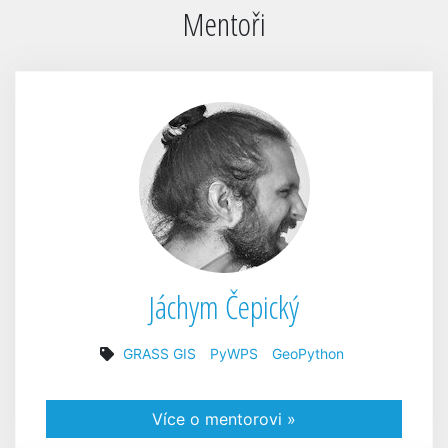
Mentoři
Jáchym Čepický
GRASS GIS
PyWPS
GeoPython
Více o mentorovi »