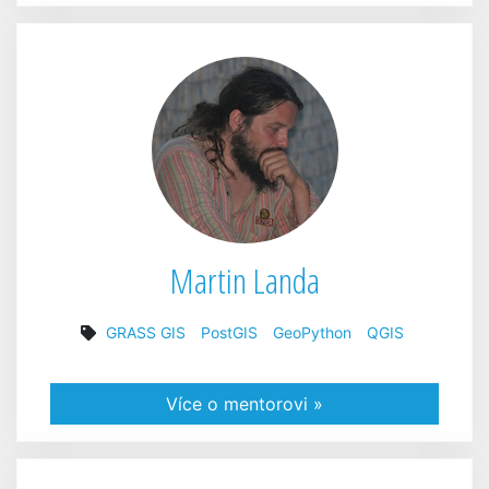
Martin Landa
GRASS GIS
PostGIS
GeoPython
QGIS
Více o mentorovi »