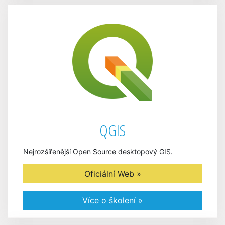
QGIS
Nejrozšířenější Open Source desktopový GIS.
Oficiální Web »
Více o školení »